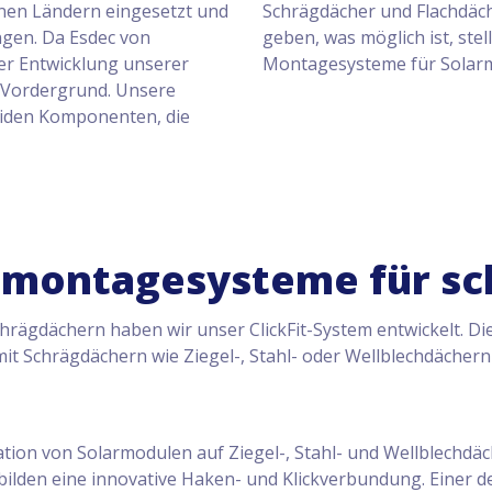
enen Ländern eingesetzt und
Schrägdächer und Flachdäch
ngen. Da Esdec von
geben, was möglich ist, ste
der Entwicklung unserer
Montagesysteme für Solarm
m Vordergrund. Unsere
liden Komponenten, die
 montagesysteme für sc
Schrägdächern haben wir unser ClickFit-System entwickelt. D
 mit Schrägdächern wie Ziegel-, Stahl- oder Wellblechdächern
lation von Solarmodulen auf Ziegel-, Stahl- und Wellblechdäc
lden eine innovative Haken- und Klickverbundung. Einer der