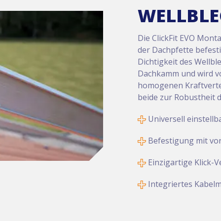
WELLBL
Die ClickFit EVO Mont
der Dachpfette befesti
Dichtigkeit des Wellbl
Dachkamm und wird von
homogenen Kraftvertei
beide zur Robustheit 
Universell einstellb
Befestigung mit vo
Einzigartige Klick-
Integriertes Kabe