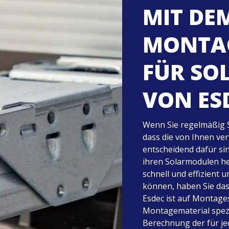
MIT DE
MONTA
FÜR SO
VON ES
Wenn Sie regelmäßig So
dass die von Ihnen v
entscheidend dafür si
ihren Solarmodulen h
schnell und effizient u
können, haben Sie das 
Esdec ist auf Montag
Montagematerial spezia
Berechnung der für jed