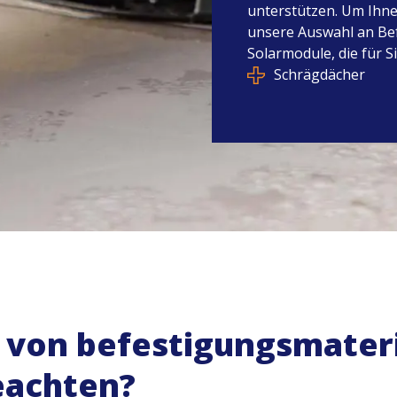
unterstützen. Um Ihnen
unsere Auswahl an Bef
Solarmodule, die für S
Schrägdächer
 von befestigungsmateri
eachten?