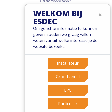
Garantievoorwaarden
Governance
WELKOM BIJ
×
Cookies
ESDEC
Privacy policy
Om gerichte informatie te kunnen
geven, zouden we graag willen
weten vanuit welke interesse je de
website bezoekt.
Installateur
Groothandel
EPC
Particulier