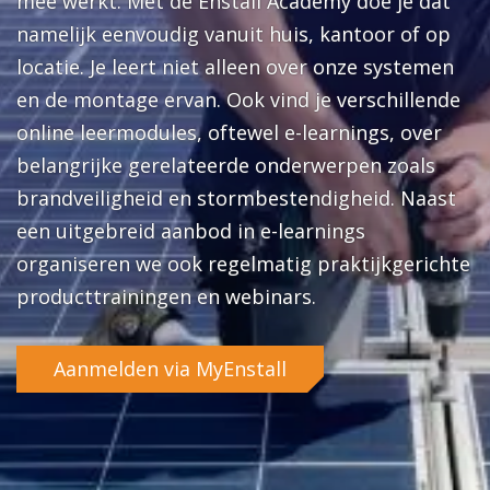
mee werkt. Met de Enstall Academy doe je dat
namelijk eenvoudig vanuit huis, kantoor of op
locatie. Je leert niet alleen over onze systemen
en de montage ervan. Ook vind je verschillende
online leermodules, oftewel e-learnings, over
belangrijke gerelateerde onderwerpen zoals
brandveiligheid en stormbestendigheid. Naast
een uitgebreid aanbod in e-learnings
organiseren we ook regelmatig praktijkgerichte
producttrainingen en webinars.
Aanmelden via MyEnstall