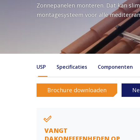
Zonnepanelen monteren. Dat kan slimm
montagesysteem voor alle mediterrane
USP
Specificaties
Componenten
Brochure downloaden
Ne
VANGT
DAKONEFFENHEDEN OP