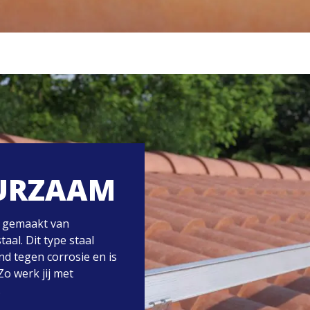
UURZAAM
s gemaakt van
al. Dit type staal
nd tegen corrosie en is
Zo werk jij met
.