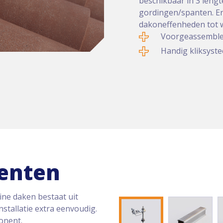
beschikbaar in 3 lengt
gordingen/spanten. En
dakoneffenheden tot w
Voorgeassemble
Handig kliksyst
enten
ne daken bestaat uit
stallatie extra eenvoudig.
onent.