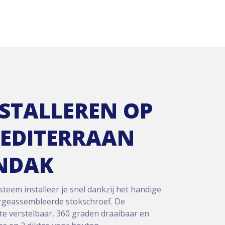
NSTALLEREN OP
MEDITERRAAN
NDAK
eem installeer je snel dankzij het handige
rgeassembleerde stokschroef. De
te verstelbaar, 360 graden draaibaar en