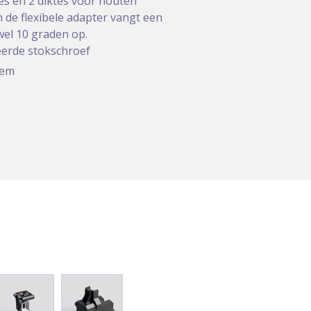
es en 2 diktes voor houten
 de flexibele adapter vangt een
el 10 graden op.
erde stokschroef
eem