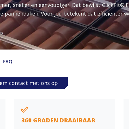
Versturen
er, sneller en eenvoudiger. Dat bewijst ClickFit®
Wat is je vraag?
 pannendaken. Voor jou betekent dat efficiënter w
Land
Ja, ik schrijf mij in voor de Enstall-nieuwsbrief
FAQ
Versturen
em contact met ons op
360 GRADEN DRAAIBAAR