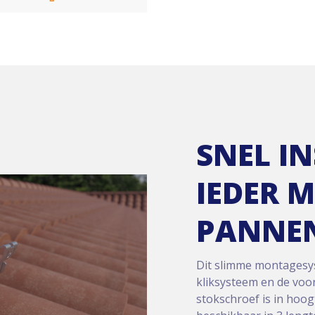
SNEL I
IEDER 
PANNE
Dit slimme montagesyst
kliksysteem en de voo
stokschroef is in hoog