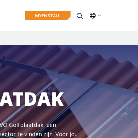
MYENSTALL
AATDAK
EVO Golfplaatdak, een
ctor te vinden zijn. Voor jou