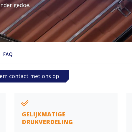
Versturen
inder gedoe.
Wat is je vraag?
Land
FAQ
Ja, ik schrijf mij in voor de Enstall-nieuwsbrief
Versturen
em contact met ons op
GELIJKMATIGE
DRUKVERDELING