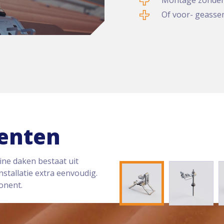
Montage zonder 
Of voor- geasse
enten
ne daken bestaat uit
stallatie extra eenvoudig.
onent.