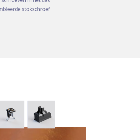
schroeven in het dak
mbleerde stokschroef