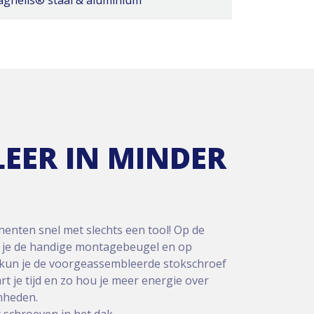
gnelis® staal & aluminium
LEER IN MINDER
enten snel met slechts een tool! Op de
 je de handige montagebeugel en op
 kun je de voorgeassembleerde stokschroef
t je tijd en zo hou je meer energie over
mheden.