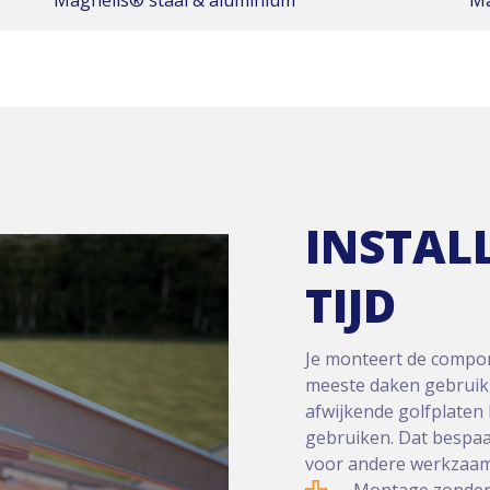
Magnelis® staal & aluminium
Ma
INSTAL
TIJD
Je monteert de compon
meeste daken gebruik
afwijkende golfplaten
gebruiken. Dat bespaar
voor andere werkzaa