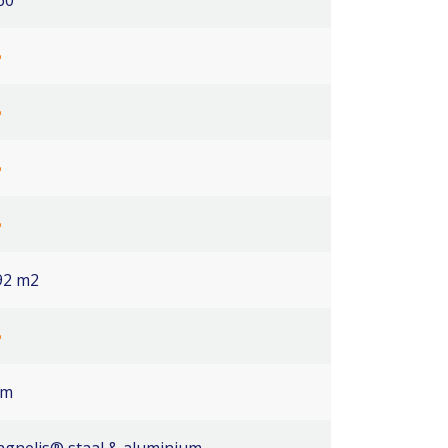
60º
92 m2
5m