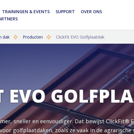
TRAININGEN & EVENTS
SUPPORT
OVER ONS
PARTNERS
Voornaam
Voornaam
n dak
Producten
ClickFit EVO Golfplaatdak
Achternaam
Achternaam
E-mail
Bedrijfsnaam
IT EVO GOLFPL
Ben je installateur?
E-mail
Land
Telefoonnummer
er, sneller en eenvoudiger. Dat bewijst ClickFit® 
Ja, ik schrijf mij in voor de Enstall-nieuwsbrief
Ben je installateur?
or golfplaatdaken, zoals ze vaak in de agrarische se