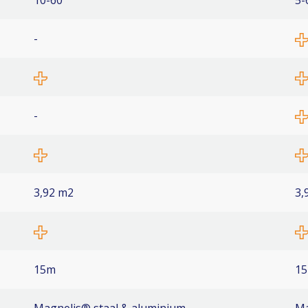
10-60º
5-
-
-
3,92 m2
3,
15m
1