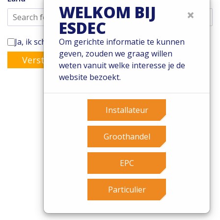
WELKOM BIJ
×
ESDEC
Ja, ik schrijf mij in voor de Enstall-nieuwsbrief
Om gerichte informatie te kunnen
geven, zouden we graag willen
Versturen
weten vanuit welke interesse je de
website bezoekt.
Installateur
© 2026 Esdec. Alle rechten voorbehouden
Patents
Groothandel
Algemene voorwaarden
Garantievoorwaarden
EPC
Governance
Cookies
Particulier
Privacy policy