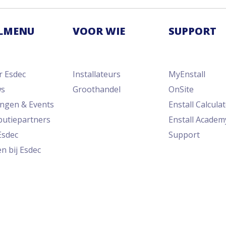
LMENU
VOOR WIE
SUPPORT
r Esdec
Installateurs
MyEnstall
ws
Groothandel
OnSite
ingen & Events
Enstall Calcula
ibutiepartners
Enstall Academ
Esdec
Support
n bij Esdec