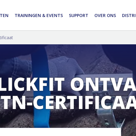
TEN
TRAININGEN & EVENTS
SUPPORT
OVER ONS
DISTR
ificaat
CLICKFIT ONTV
TN-CERTIFICA