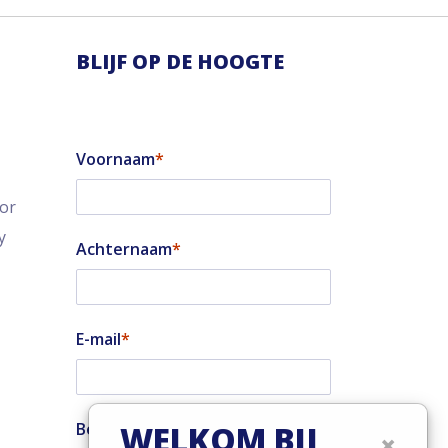
BLIJF OP DE HOOGTE
Voornaam
tor
y
Achternaam
E-mail
Ben je installateur?
WELKOM BIJ
×