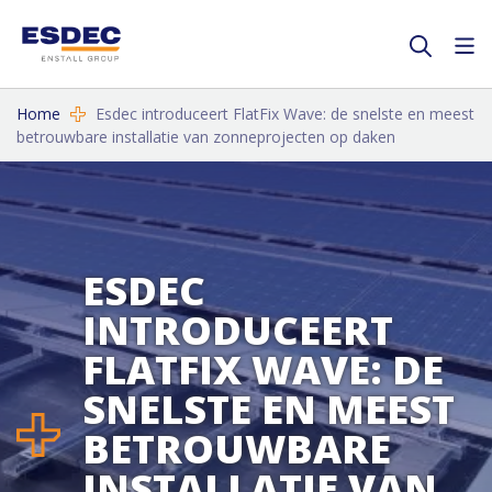
Home
Esdec introduceert FlatFix Wave: de snelste en meest
betrouwbare installatie van zonneprojecten op daken
ESDEC
INTRODUCEERT
FLATFIX WAVE: DE
SNELSTE EN MEEST
BETROUWBARE
INSTALLATIE VAN