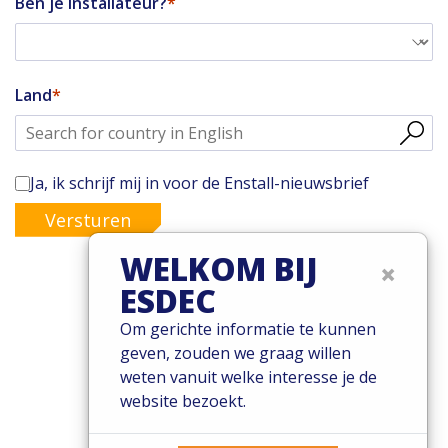
Ben je installateur?
Land
Ja, ik schrijf mij in voor de Enstall-nieuwsbrief
Versturen
WELKOM BIJ
×
ESDEC
© 2026 Esdec. Alle rechten voorbehouden
Om gerichte informatie te kunnen
geven, zouden we graag willen
Patents
weten vanuit welke interesse je de
Algemene voorwaarden
website bezoekt.
Garantievoorwaarden
Governance