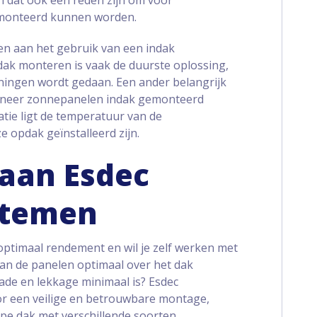
n dat ook een reden zijn om voor
emonteerd kunnen worden.
len aan het gebruik van een indak
k monteren is vaak de duurste oplossing,
ningen wordt gedaan. Een ander belangrijk
anneer zonnepanelen indak gemonteerd
tie ligt de temperatuur van de
opdak geïnstalleerd zijn.
aan Esdec
stemen
ptimaal rendement en wil je zelf werken met
an de panelen optimaal over het dak
ade en lekkage minimaal is? Esdec
r een veilige en betrouwbare montage,
 type dak met verschillende soorten