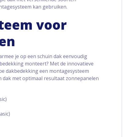
ontagesysteem kan gebruiken.
teem voor
ken
rmee je op een schuin dak eenvoudig
bedekking monteert? Met de innovatieve
k type dakbedekking een montagesysteem
n dak met optimaal resultaat zonnepanelen
ic)
)
asic)