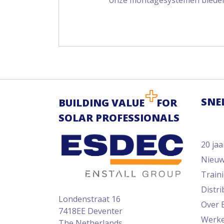
onze montagesystemen biede
SNE
BUILDING VALUE
FOR
SOLAR PROFESSIONALS
20 jaa
Nieu
Train
Distr
Londenstraat 16
Over 
7418EE Deventer
Werke
The Netherlands