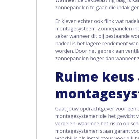
Wanneer de dakbelasting laag is ka
zonnepanelen te gaan die indak g
Er kleven echter ook flink wat nade
montagesysteem. Zonnepanelen inda
zeker wanneer dit bij bestaande wo
nadeel is het lagere rendement w
worden. Door het gebrek aan ventila
zonnepanelen hoger dan wanneer ze 
Ruime keus 
montagesy
Gaat jouw opdrachtgever voor een o
montagesystemen die het gewicht v
verdelen, waarmee het risico op sch
montagesystemen staan garant voo
waarbij je als installateur voor elk