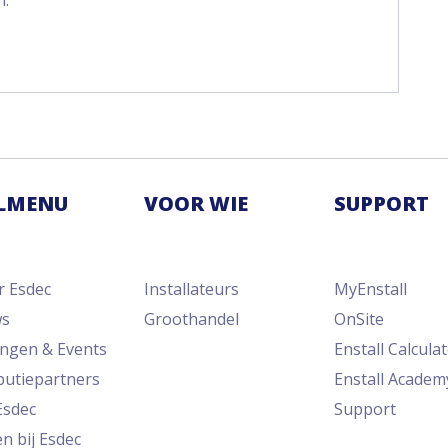
n.
LMENU
VOOR WIE
SUPPORT
r Esdec
Installateurs
MyEnstall
ws
Groothandel
OnSite
ingen & Events
Enstall Calcula
ibutiepartners
Enstall Academ
Esdec
Support
n bij Esdec