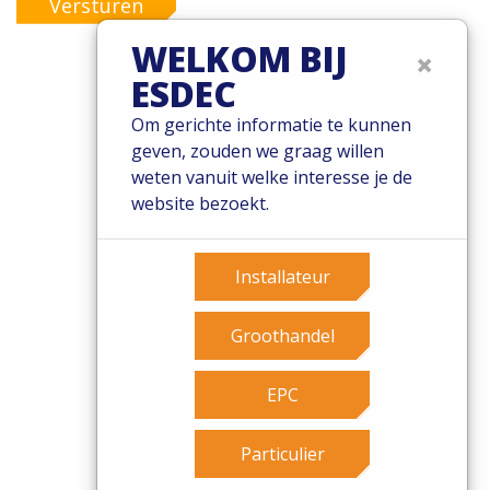
Versturen
WELKOM BIJ
×
ESDEC
© 2026 Esdec. Alle rechten voorbehouden
Om gerichte informatie te kunnen
geven, zouden we graag willen
Patents
weten vanuit welke interesse je de
Algemene voorwaarden
website bezoekt.
Garantievoorwaarden
Governance
Cookies
Installateur
Privacy policy
Groothandel
EPC
Particulier