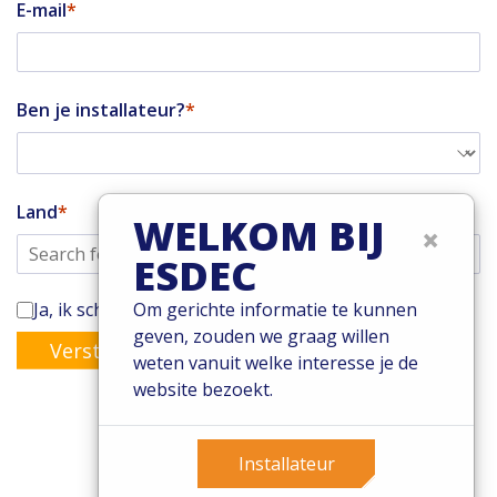
E-mail
Ben je installateur?
Land
WELKOM BIJ
×
ESDEC
Ja, ik schrijf mij in voor de Enstall-nieuwsbrief
Om gerichte informatie te kunnen
geven, zouden we graag willen
Versturen
weten vanuit welke interesse je de
website bezoekt.
Installateur
© 2026 Esdec. Alle rechten voorbehouden