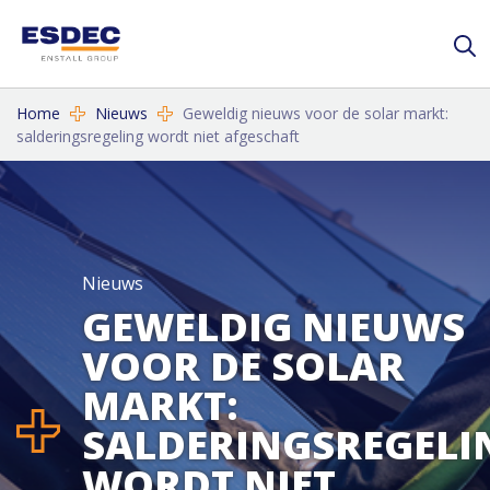
Home
Nieuws
Geweldig nieuws voor de solar markt:
salderingsregeling wordt niet afgeschaft
Nieuws
GEWELDIG NIEUWS
VOOR DE SOLAR
MARKT:
SALDERINGSREGELI
WORDT NIET