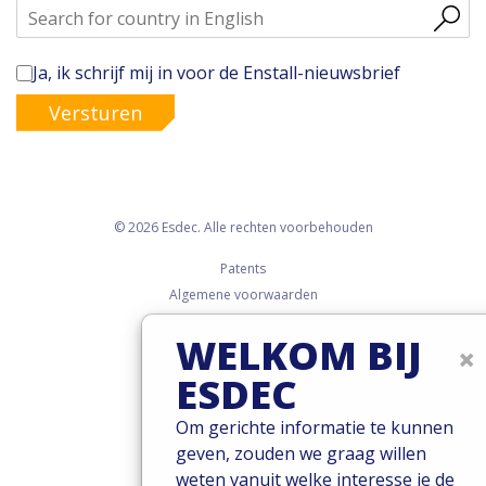
Ja, ik schrijf mij in voor de Enstall-nieuwsbrief
Versturen
© 2026 Esdec. Alle rechten voorbehouden
Patents
Algemene voorwaarden
Garantievoorwaarden
WELKOM BIJ
Governance
×
Cookies
ESDEC
Privacy policy
Om gerichte informatie te kunnen
geven, zouden we graag willen
weten vanuit welke interesse je de