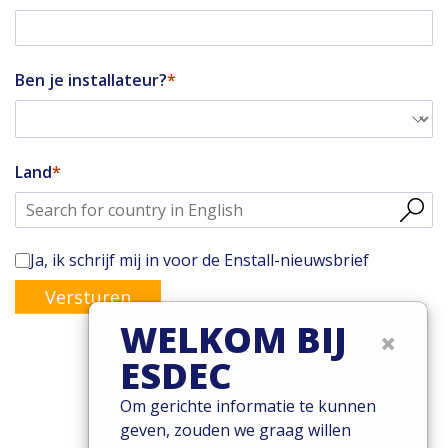
Ben je installateur?
Land
Ja, ik schrijf mij in voor de Enstall-nieuwsbrief
Versturen
WELKOM BIJ
×
ESDEC
© 2026 Esdec. Alle rechten voorbehouden
Om gerichte informatie te kunnen
geven, zouden we graag willen
Patents