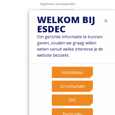
Algemene voorwaarden
Garantievoorwaarden
WELKOM BIJ
Governance
×
Cookies
ESDEC
Privacy policy
Om gerichte informatie te kunnen
geven, zouden we graag willen
weten vanuit welke interesse je de
website bezoekt.
Installateur
Groothandel
EPC
Particulier