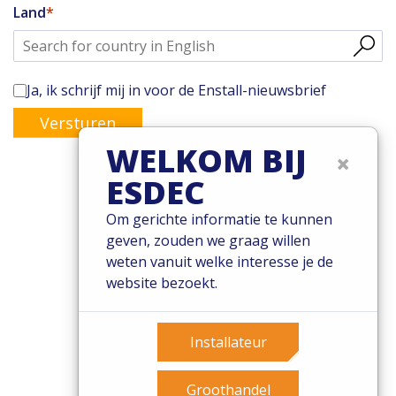
Land
Ja, ik schrijf mij in voor de Enstall-nieuwsbrief
Versturen
WELKOM BIJ
×
ESDEC
© 2026 Esdec. Alle rechten voorbehouden
Om gerichte informatie te kunnen
geven, zouden we graag willen
Patents
weten vanuit welke interesse je de
Algemene voorwaarden
website bezoekt.
Garantievoorwaarden
Governance
Cookies
Installateur
Privacy policy
Groothandel