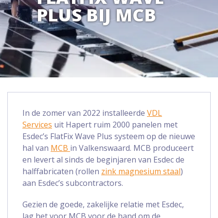
PLUS BIJ MCB
In de zomer van 2022 installeerde
VDL
Services
uit Hapert ruim 2000 panelen met
Esdec’s FlatFix Wave Plus systeem op de nieuwe
hal van
MCB
in Valkenswaard. MCB produceert
en levert al sinds de beginjaren van Esdec de
halffabricaten (rollen
zink magnesium staal
)
aan Esdec’s subcontractors.
Gezien de goede, zakelijke relatie met Esdec,
lag het voor MCB voor de hand om de