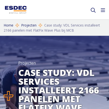
Home
Projecten
Case study: VDL Services installeert
2166 panelen met FlatFix Wave Plus bij MCB
Projecten
CASE STUDY: VDL
SERVICES
INSTALLEERT 2166
PANELEN MET
FLATFIX WAVE