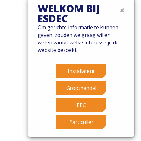
WELKOM BIJ
×
ESDEC
© 2026 Esdec. Alle rechten voorbehouden
Om gerichte informatie te kunnen
geven, zouden we graag willen
Patents
weten vanuit welke interesse je de
Algemene voorwaarden
website bezoekt.
Garantievoorwaarden
Governance
Cookies
Installateur
Privacy policy
Groothandel
EPC
Particulier