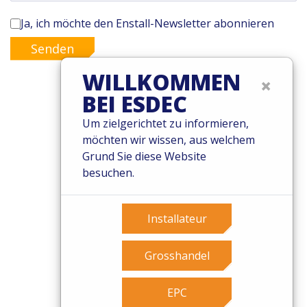
Ja, ich möchte den Enstall-Newsletter abonnieren
Senden
WILLKOMMEN
×
BEI ESDEC
© 2026 Esdec. Alle Rechte vorbehalten
Um zielgerichtet zu informieren,
möchten wir wissen, aus welchem
Patente
Grund Sie diese Website
Geschäftsbedingungen
besuchen.
Garantiebedingungen
Governance
Cookies
Installateur
Privacy Policy
Grosshandel
EPC