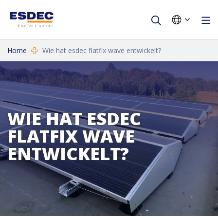
Home
Wie hat esdec flatfix wave entwickelt?
WIE HAT ESDEC
FLATFIX WAVE
ENTWICKELT?