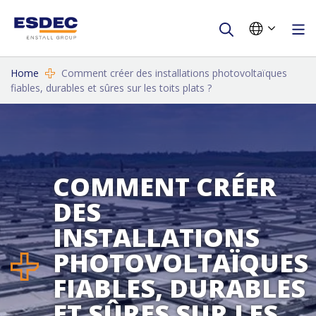
Home
Comment créer des installations photovoltaïques
fiables, durables et sûres sur les toits plats ?
COMMENT CRÉER
DES
INSTALLATIONS
PHOTOVOLTAÏQUES
FIABLES, DURABLES
ET SÛRES SUR LES