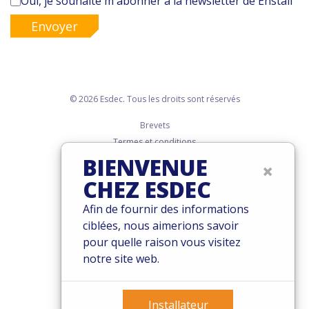
Oui, je souhaite m'abonner à la newsletter de Enstall
Envoyer
© 2026 Esdec. Tous les droits sont réservés
Brevets
Termes et conditions
Garantie
BIENVENUE
×
Governance
CHEZ ESDEC
Cookies
Afin de fournir des informations
Privacy policy
ciblées, nous aimerions savoir
pour quelle raison vous visitez
notre site web.
Installateur