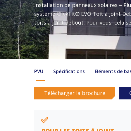
Installation de panneaux solaires – Pl
système ClickFit® EVO Toit à Joint D
toits à joint debout. Pour vous, cela s
PVU
Spécifications
Eléments de ba
Télécharger la brochure
POUR LES TOITS À JOINT