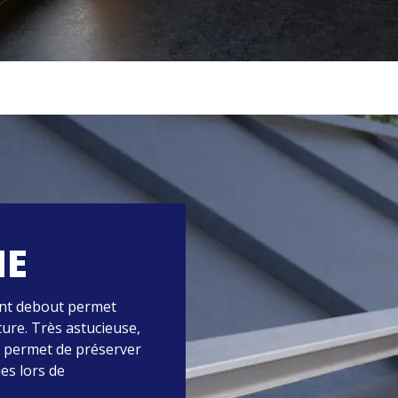
HE
oint debout permet
iture. Très astucieuse,
t permet de préserver
ues lors de