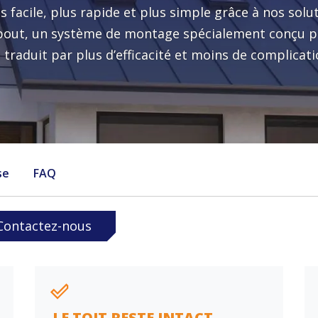
Envoyer
us facile, plus rapide et plus simple grâce à nos so
Quelle est votre question ?
ebout, un système de montage spécialement conçu po
e traduit par plus d’efficacité et moins de complicati
Pays
Oui, je souhaite m'abonner à la newsletter de Enstall
Envoyer
se
FAQ
Contactez-nous
LE TOIT RESTE INTACT