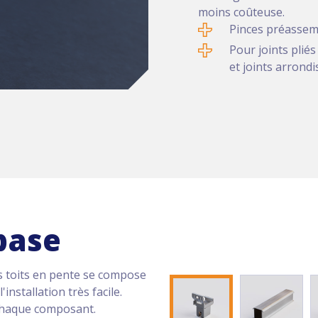
moins coûteuse.
Pinces préassem
Pour joints plié
et joints arrondi
base
s toits en pente se compose
nstallation très facile.
 chaque composant.