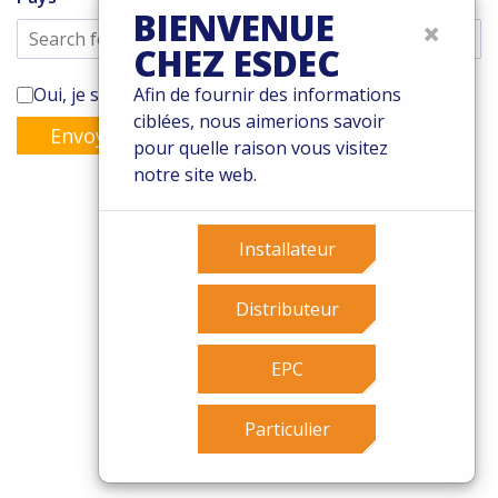
BIENVENUE
×
CHEZ ESDEC
Oui, je souhaite m'abonner à la newsletter de Enstall
Afin de fournir des informations
ciblées, nous aimerions savoir
Envoyer
pour quelle raison vous visitez
notre site web.
Installateur
© 2026 Esdec. Tous les droits sont réservés
Brevets
Distributeur
Termes et conditions
Garantie
EPC
Governance
Cookies
Particulier
Privacy policy