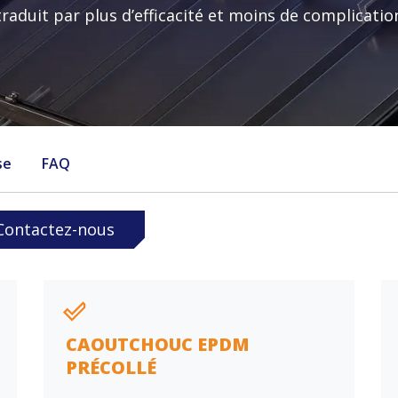
Envoyer
traduit par plus d’efficacité et moins de complicatio
Quelle est votre question ?
Pays
se
FAQ
Oui, je souhaite m'abonner à la newsletter de Enstall
Envoyer
Contactez-nous
CAOUTCHOUC EPDM
PRÉCOLLÉ