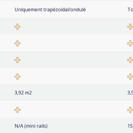
Uniquement trapézoïdal/ondulé
To
3,92 m2
3,
N/A (mini rails)
1