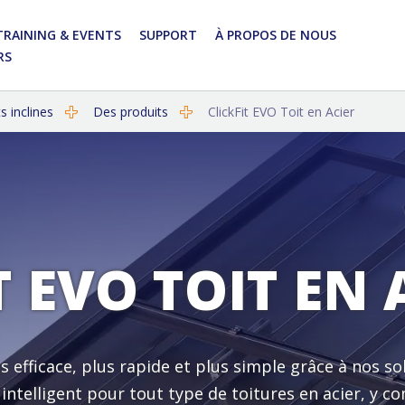
TRAINING & EVENTS
SUPPORT
À PROPOS DE NOUS
RS
Prénom
Prénom
 inclines
Des produits
ClickFit EVO Toit en Acier
Nom
Nom
E-mail
Nom de l'entreprise
T EVO TOIT EN 
Êtes-vous un installateur ?
E-mail
Pays
Numéro de téléphone
us efficace, plus rapide et plus simple grâce à nos 
Oui, je souhaite m'abonner à la newsletter de Enstall
Êtes-vous un installateur ?
ntelligent pour tout type de toitures en acier, y co