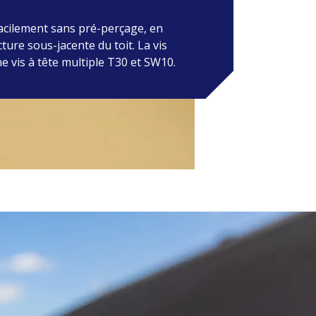
i laisse le toit intact. Choisissez un
itionnement près du toit et esthétique
 facilement sans pré-perçage, en
accueillir des optimiseurs et des
cture sous-jacente du toit. La vis
nde taille.
 vis à tête multiple T30 et SW10.