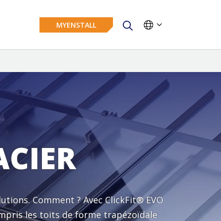
MYENSTALL
ACIER
solutions. Comment ? Avec ClickFit® EVO
mpris les toits de forme trapézoïdale