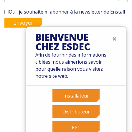
Oui, je souhaite m'abonner à la newsletter de Enstall
Envoyer
BIENVENUE
×
CHEZ ESDEC
© 2026 Esdec. Tous les droits sont réservés
Afin de fournir des informations
ciblées, nous aimerions savoir
Brevets
pour quelle raison vous visitez
Termes et conditions
notre site web.
Garantie
Governance
Cookies
Installateur
Privacy policy
Distributeur
EPC