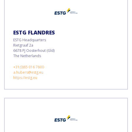
ESTG FLANDRES
ESTG Headquarters
Rietgraaf 2a
6678 PJ Oosterhout (Gld)
The Netherlands
+31(0)85 016 7800
a.hubers@estg.eu
https://estg.eu