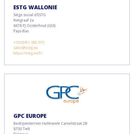
ESTG WALLONIE
Siège social d'ESTG
Rietgraaf 2a
6678 PJ Oosterhout (Gld)
Pays-Bas
+33(0)451 085 675
sales@estg.eu
https://estg.eu/fr/
GPC EUROPE
Bedrijventerrein Huffeseele Careelstraat 2B
8700 Tielt