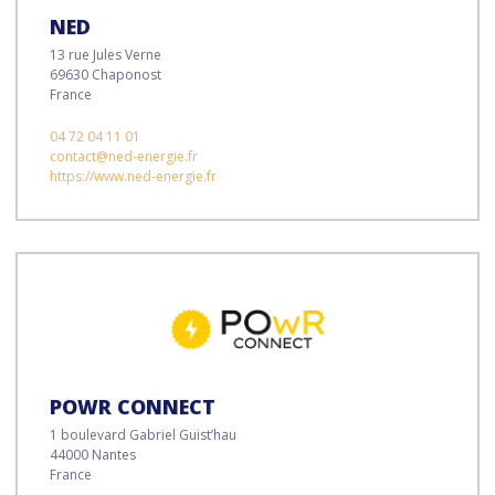
NED
13 rue Jules Verne
69630 Chaponost
France
04 72 04 11 01
contact@ned-energie.fr
https://www.ned-energie.fr
POWR CONNECT
1 boulevard Gabriel Guist’hau
44000 Nantes
France