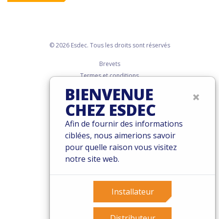
© 2026 Esdec. Tous les droits sont réservés
Brevets
Termes et conditions
Garantie
BIENVENUE
×
Governance
CHEZ ESDEC
Cookies
Afin de fournir des informations
Privacy policy
ciblées, nous aimerions savoir
pour quelle raison vous visitez
notre site web.
Installateur
Distributeur