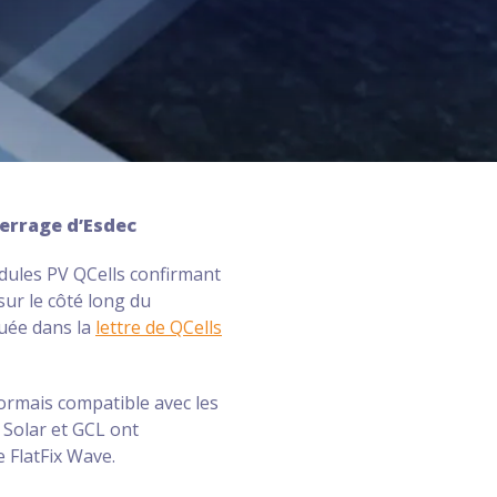
errage d’Esdec
odules PV QCells confirmant
sur le côté long du
quée dans la
lettre de QCells
sormais compatible avec les
 Solar et GCL ont
 FlatFix Wave.