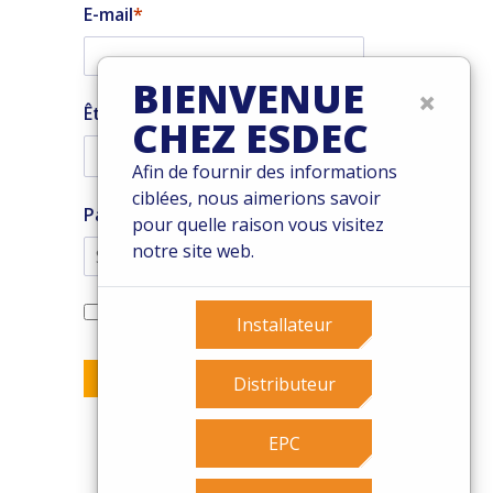
E-mail
BIENVENUE
×
Êtes-vous un installateur ?
CHEZ ESDEC
Afin de fournir des informations
ciblées, nous aimerions savoir
Pays
pour quelle raison vous visitez
notre site web.
Oui, je souhaite m'abonner à la
Installateur
newsletter de Enstall
Envoyer
Distributeur
EPC