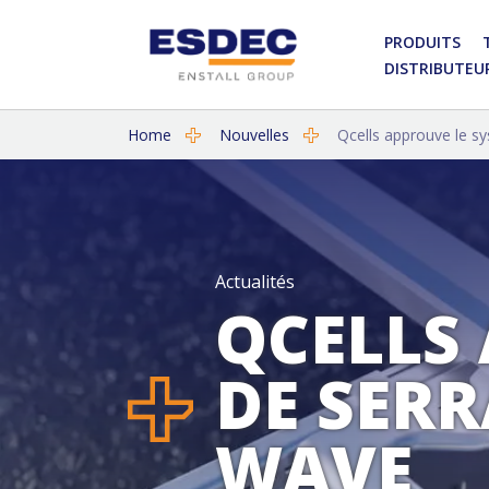
PRODUITS
DISTRIBUTEU
Home
Nouvelles
Qcells approuve le sy
Actualités
QCELLS
DE SERR
WAVE