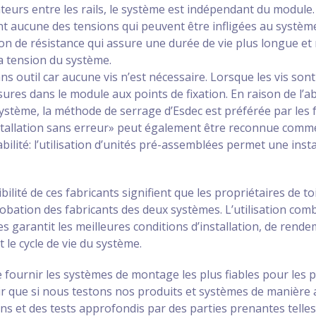
ateurs entre les rails, le système est indépendant du module. 
 aucune des tensions qui peuvent être infligées au systèm
ion de résistance qui assure une durée de vie plus longue et
a tension du système.
sans outil car aucune vis n’est nécessaire. Lorsque les vis sont
sures dans le module aux points de fixation. En raison de l’ab
ystème, la méthode de serrage d’Esdec est préférée par les 
installation sans erreur» peut également être reconnue comm
iabilité: l’utilisation d’unités pré-assemblées permet une inst
ilité de ces fabricants signifient que les propriétaires de toi
bation des fabricants des deux systèmes. L’utilisation comb
 garantit les meilleures conditions d’installation, de rend
 le cycle de vie du système.
 fournir les systèmes de montage les plus fiables pour les pro
 que si nous testons nos produits et systèmes de manière 
s et des tests approfondis par des parties prenantes telles