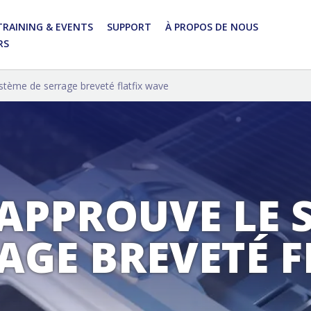
TRAINING & EVENTS
SUPPORT
À PROPOS DE NOUS
RS
stème de serrage breveté flatfix wave
 APPROUVE LE 
AGE BREVETÉ F