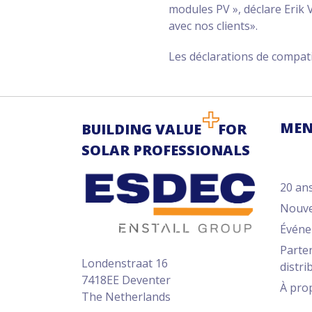
modules PV », déclare Erik
avec nos clients».
Les déclarations de compat
MEN
BUILDING VALUE
FOR
SOLAR PROFESSIONALS
20 ans
Nouve
Événe
Parte
Londenstraat 16
distri
7418EE Deventer
À prop
The Netherlands