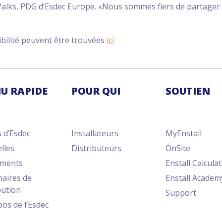
 Valks, PDG d’Esdec Europe. «Nous sommes fiers de partager 
ibilité peuvent être trouvées
ici
U RAPIDE
POUR QUI
SOUTIEN
 d’Esdec
Installateurs
MyEnstall
lles
Distributeurs
OnSite
ments
Enstall Calcula
naires de
Enstall Academ
bution
Support
os de l’Esdec