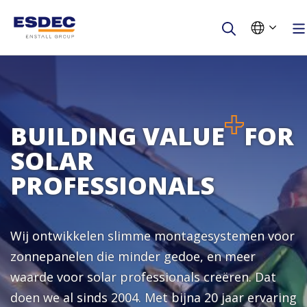
Voornaam
Achternaam
BUILDING VALUE
FOR
SOLAR
Bedrijfsnaam
PROFESSIONALS
E-mail
Wij ontwikkelen slimme montagesystemen voor
Telefoonnummer
zonnepanelen die minder gedoe, en meer
waarde voor solar professionals creëren. Dat
Ben je installateur?
doen we al sinds 2004. Met bijna 20 jaar ervaring