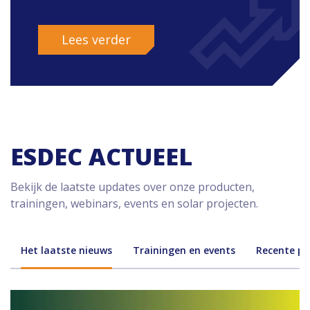
Lees verder
ESDEC ACTUEEL
Bekijk de laatste updates over onze producten,
trainingen, webinars, events en solar projecten.
Het laatste nieuws
Trainingen en events
Recente pr