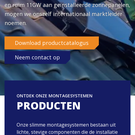
en ruim 11GW aan geïnstalleerde zonnepanelen,
Wat is je vraag?
mogen we onszelf internationaal marktleider
noemen.
Land
Download productcatalogus
Ja, ik schrijf mij in voor de Enstall-nieuwsbrief
Neem contact op
Versturen
ONTDEK ONZE MONTAGESYSTEMEN
PRODUCTEN
Onze slimme montagesystemen bestaan uit
lichte, stevige componenten die de installatie